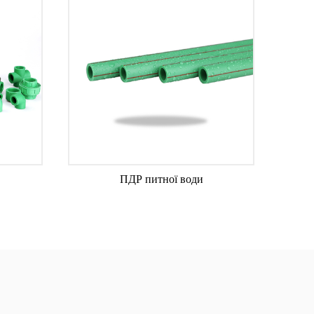
ди
Антибактеріальна труба PPR