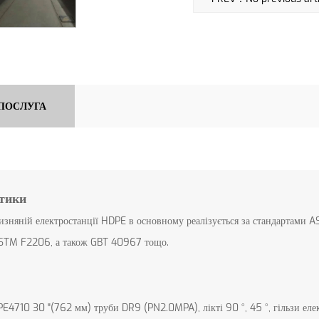
 ПОСЛУГА
етики
изняній електростанції HDPE в основному реалізується за стандартами 
STM F2206, а також GBT 40967 тощо.
PE4710 30 "(762 мм) труби DR9 (PN2.0MPA), лікті 90 °, 45 °, гільзи еле