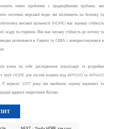
 Існують певні проблеми з традиційними трубами, які
ніх системах морської води, які впливають на безпеку та
оліетилену високої щільності (HDPE) має хорошу стійкість
зії осаду та старіння. Він має низьку стійкість до потоку та
швидко розвивався в Європі та США і використовувався в
ки.
я взяла на себе дослідження локалізації та розробки
них труб HDPE для систем водних вод AP1000 та AP1400
. У вересні 2017 року ми пройшли оцінку наукових та
ціації ядерної енергетики Китаю.
ПИТ
cle
NEXT：Труба HDPE для газу