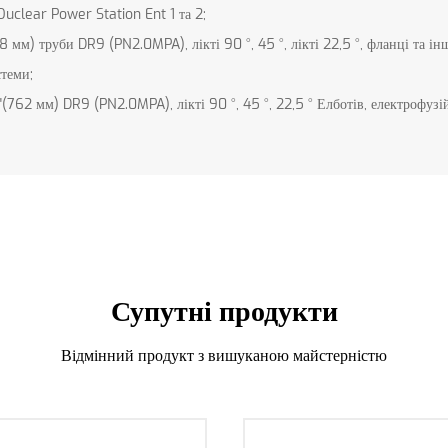
clear Power Station Ent 1 та 2;
8 мм) труби DR9 (PN2.0MPA), лікті 90 °, 45 °, лікті 22,5 °, фланці та 
стеми;
762 мм) DR9 (PN2.0MPA), лікті 90 °, 45 °, 22,5 ° Елботів, електрофузій
Супутні продукти
Відмінний продукт з вишуканою майстерністю