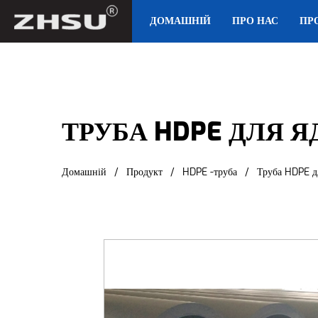
ДОМАШНІЙ
ПРО НАС
ПР
ТРУБА HDPE ДЛЯ 
Домашній
/
Продукт
/
HDPE -труба
/
Труба HDPE д