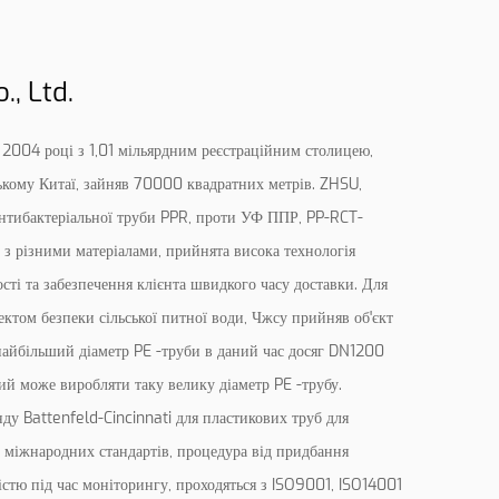
, Ltd.
 2004 році з 1,01 мільярдним реєстраційним столицею,
ому Китаї, зайняв 70000 квадратних метрів. ZHSU,
антибактеріальної труби PPR, проти УФ ППР, PP-RCT-
 з різними матеріалами, прийнята висока технологія
сті та забезпечення клієнта швидкого часу доставки. Для
ктом безпеки сільської питної води, Чжсу прийняв об'єкт
найбільший діаметр PE -труби в даний час досяг DN1200
ий може виробляти таку велику діаметр PE -трубу.
ду Battenfeld-Cincinnati для пластикових труб для
о міжнародних стандартів, процедура від придбання
істю під час моніторингу, проходяться з ISO9001, ISO14001