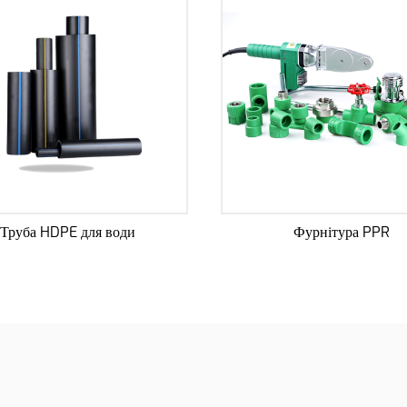
Фурнітура PPR
ПДР питної во