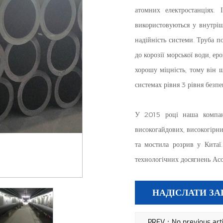
атомних електростанціях.
використовуються у внутріш
надійність системи. Труба п
до корозії морської води, еро
хорошу міцність, тому він 
системах рівня 3 рівня безпе
У 2015 році наша компані
високогайдових, високогір
та мостила розрив у Китаї
технологічних досягнень Асо
НАДІСЛАТИ ЗА
PREV：No previous arti