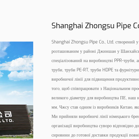
Shanghai Zhongsu Pipe Co.
Shanghai Zhongsu Pipe Co., Ltd, створений у
розташованим у районі Джиншан у Шанхайськ
спеціалізований на виробництві PPR-труби, 
труби, труби PE-RT, труби HDPE та фурнітури
виробничої лінії для підвищення продуктивно
того, щоб співпрацювати з Національним прое
великого діаметру для виробництва ПЕ, наш 
мм, Чжсу став одним із виробників Китаю, як
Ми прийняли виробничі лінії німецького брен
організації виробництва суворо відповідно д
сировини до готової доставки продукції повн